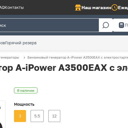
Наш магазин
Ежед
AQ
Контакты
П
ров
Горячий резерв
генераторы
Бензиновый генератор A-iPower A3500EAX с электростартер
ор A-iPower A3500EAX с эл
В наличии
Мощность
3
5.5
12