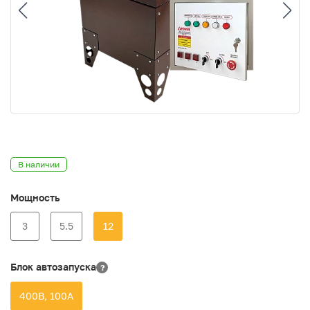
В наличии
Мощность
3
5.5
12
Блок автозапуска
?
400В, 100А