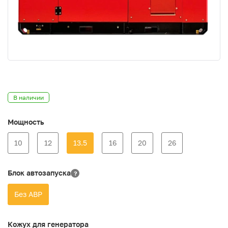
В наличии
Мощность
10
12
13.5
16
20
26
Блок автозапуска
?
Без АВР
Кожух для генератора