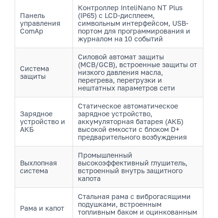
Контроллер InteliNano NT Plus
Панель
(IP65) с LCD-дисплеем,
управления
символьным интерфейсом, USB-
ComAp
портом для программирования и
журналом на 10 событий
Силовой автомат защиты
(MCB/GCB), встроенные защиты от
Система
низкого давления масла,
защиты
перегрева, перегрузки и
нештатных параметров сети
Статическое автоматическое
Зарядное
зарядное устройство,
устройство и
аккумуляторная батарея (АКБ)
АКБ
высокой емкости с блоком D+
предварительного возбуждения
Промышленный
Выхлопная
высокоэффективный глушитель,
система
встроенный внутрь защитного
капота
Стальная рама с виброгасящими
подушками, встроенным
Рама и капот
топливным баком и оцинкованным