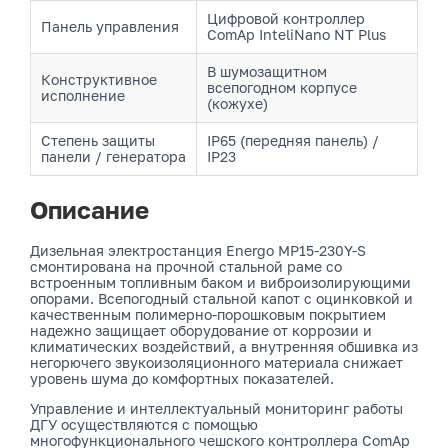
Цифровой контроллер
Панель управления
ComAp InteliNano NT Plus
В шумозащитном
Конструктивное
всепогодном корпусе
исполнение
(кожухе)
Степень защиты
IP65 (передняя панель) /
панели / генератора
IP23
Описание
Дизельная электростанция Energo MP15-230Y-S
смонтирована на прочной стальной раме со
встроенным топливным баком и виброизолирующими
опорами. Всепогодный стальной капот с оцинковкой и
качественным полимерно-порошковым покрытием
надежно защищает оборудование от коррозии и
климатических воздействий, а внутренняя обшивка из
негорючего звукоизоляционного материала снижает
уровень шума до комфортных показателей.
Управление и интеллектуальный мониторинг работы
ДГУ осуществляются с помощью
многофункционального чешского контроллера ComAp