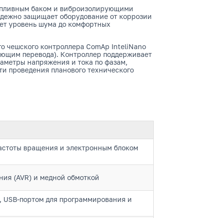
топливным баком и виброизолирующими
адежно защищает оборудование от коррозии
ает уровень шума до комфортных
о чешского контроллера ComAp InteliNano
ующим перевода). Контроллер поддерживает
аметры напряжения и тока по фазам,
ти проведения планового технического
астоты вращения и электронным блоком
ния (AVR) и медной обмоткой
м, USB-портом для программирования и