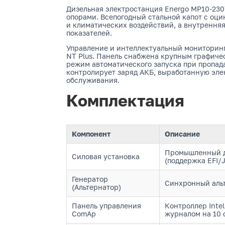
Дизельная электростанция Energo MP10-23
опорами. Всепогодный стальной капот с о
и климатических воздействий, а внутрення
показателей.
Управление и интеллектуальный мониторинг
NT Plus. Панель снабжена крупным графич
режим автоматического запуска при пропад
контролирует заряд АКБ, выработанную эле
обслуживания.
Комплектация
Компонент
Описание
Промышленный ди
Силовая установка
(поддержка EFI/J
Генератор
Синхронный альт
(Альтернатор)
Панель управления
Контроллер Inte
ComAp
журналом на 10 