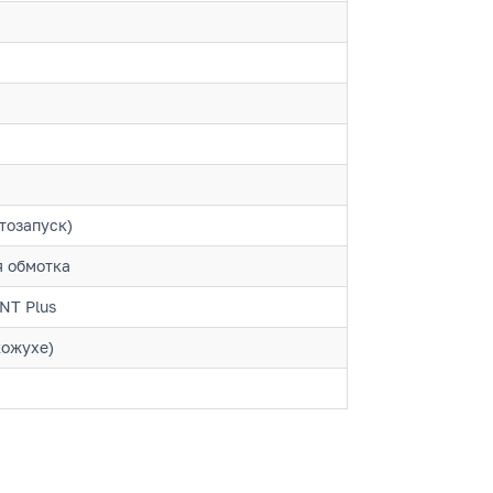
тозапуск)
 обмотка
NT Plus
кожухе)