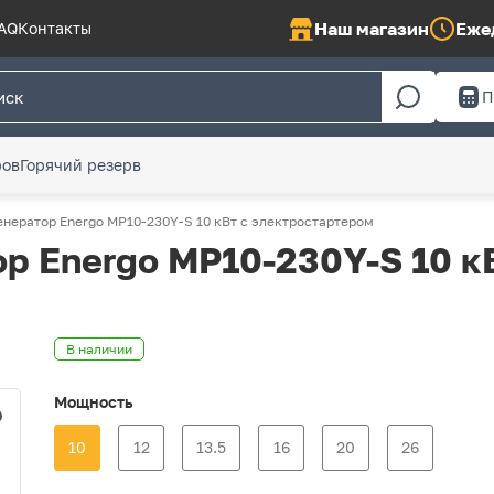
Наш магазин
Ежед
AQ
Контакты
П
ров
Горячий резерв
енератор Energo MP10-230Y-S 10 кВт с электростартером
р Energo MP10-230Y-S 10 к
В наличии
Мощность
10
12
13.5
16
20
26