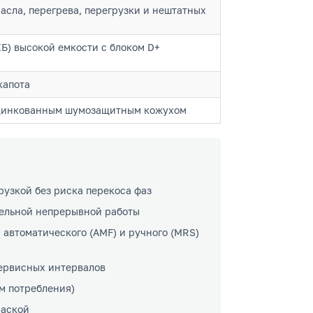
асла, перегрева, перегрузки и нештатных
Б) высокой емкости с блоком D+
капота
оцинкованным шумозащитным кожухом
рузкой без риска перекоса фаз
ельной непрерывной работы
автоматического (AMF) и ручного (MRS)
сервисных интервалов
м потребления)
раской