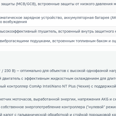
 защиты (MCB/GCB), встроенные защиты от низкого давления м
оматическое зарядное устройство, аккумуляторная батарея (АК
о возбуждения
ысокоэффективный глушитель, встроенный внутрь защитного 
с виброгасящими подушками, встроенным топливным баком и 
/ 230 В) — оптимально для объектов с высокой однофазной наг
двигатель с эффективным жидкостным охлаждением для длит
й контроллер ComAp InteliNano NT Plus (Чехия) с поддержкой 
четчик моточасов, выработанной энергии, напряжения АКБ и 
собственное энергопотребление контроллера ("нулевой" режи
капот с гальванической обработкой и стойкой порошковой к