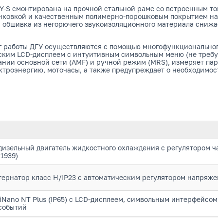
0Y-S смонтирована на прочной стальной раме со встроенным 
цинковкой и качественным полимерно-порошковым покрытием н
я обшивка из негорючего звукоизоляционного материала сниж
 работы ДГУ осуществляются с помощью многофункциональног
еским LCD-дисплеем с интуитивным символьным меню (не треб
ании основной сети (AMF) и ручной режим (MRS), измеряет пар
ктроэнергию, моточасы, а также предупреждает о необходимос
зельный двигатель жидкостного охлаждения с регулятором ч
1939)
ернатор класс H/IP23 с автоматическим регулятором напряже
liNano NT Plus (IP65) с LCD-дисплеем, символьным интерфейсо
событий