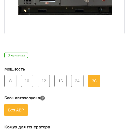
В наличии
Мощность
8
10
12
16
24
36
Блок автозапуска
?
Без АВР
Кожух для генератора