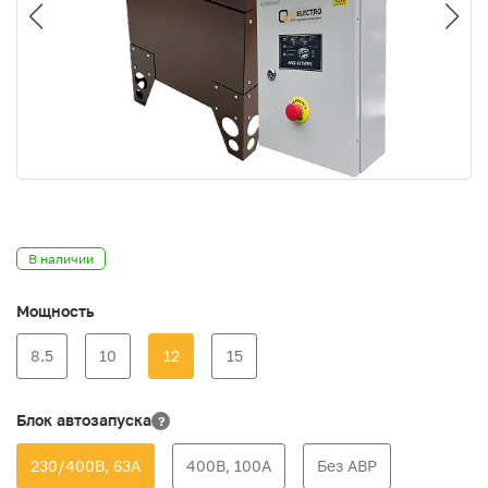
В наличии
Мощность
8.5
10
12
15
Блок автозапуска
?
230/400В, 63А
400В, 100А
Без АВР