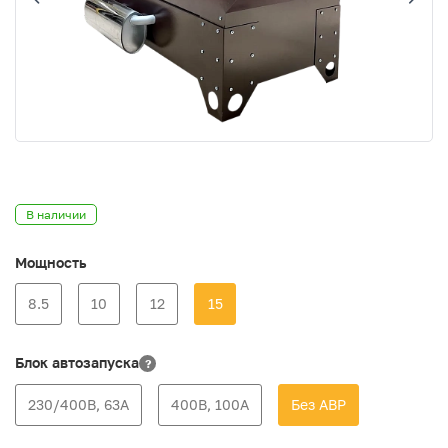
В наличии
Мощность
8.5
10
12
15
Блок автозапуска
?
230/400В, 63А
400В, 100А
Без АВР