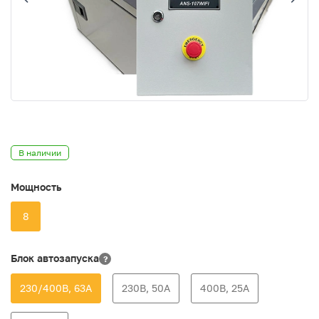
В наличии
Мощность
8
Блок автозапуска
?
230/400В, 63А
230В, 50А
400В, 25А