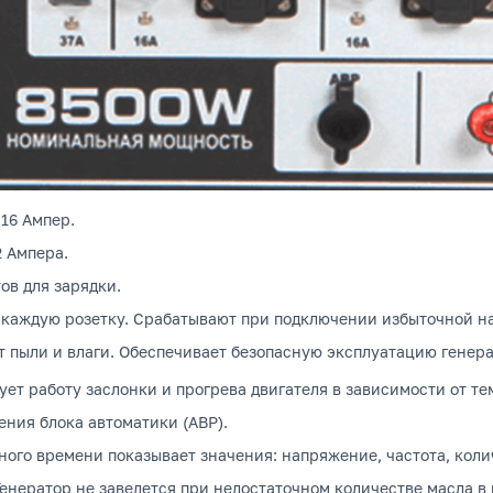
/16 Ампер.
2 Ампера.
ов для зарядки.
 каждую розетку.
Срабатывают при подключении избыточной наг
т пыли и влаги.
Обеспечивает безопасную эксплуатацию генера
ет работу заслонки и прогрева двигателя в зависимости от те
ния блока автоматики (АВР).
ого времени показывает значения: напряжение, частота, коли
енератор не заведется при недостаточном количестве масла в