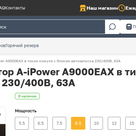
Наш магазин
Ежед
AQ
Контакты
П
ров
Горячий резерв
er A9000EAX в тихом кожухе с блоком автозапуска 230/400В, 63А
ор A-iPower A9000EAX в ти
 230/400В, 63А
В наличии
Мощность
5.5
6.5
7.5
8.5
10
12
15