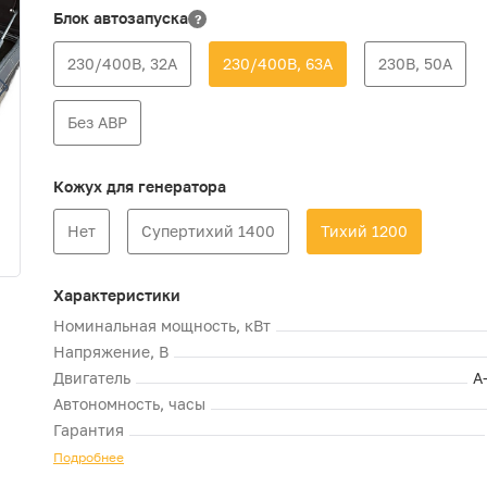
Блок автозапуска
?
230/400В, 32А
230/400В, 63А
230В, 50А
Без АВР
Кожух для генератора
Нет
Супертихий 1400
Тихий 1200
Характеристики
Номинальная мощность, кВт
Напряжение, В
Двигатель
A
Автономность, часы
Гарантия
Подробнее