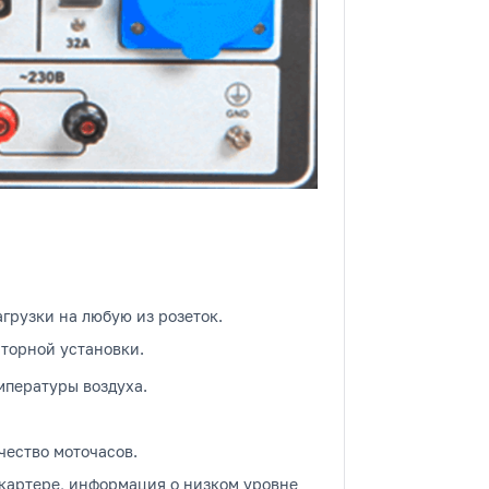
рузки на любую из розеток.
торной установки.
мпературы воздуха.
чество моточасов.
 картере, информация о низком уровне