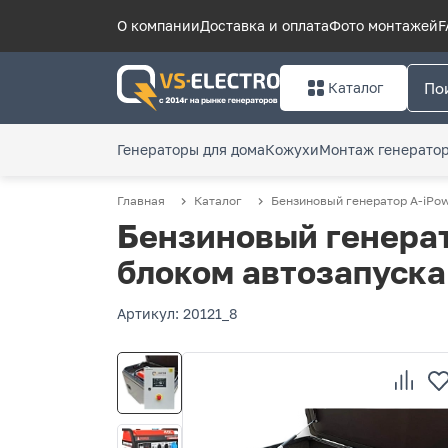
О компании
Доставка и оплата
Фото монтажей
F
Каталог
Генераторы для дома
Кожухи
Монтаж генерато
Главная
Каталог
Бензиновый генератор A-iPow
Бензиновый генерат
блоком автозапуска
Артикул: 20121_8