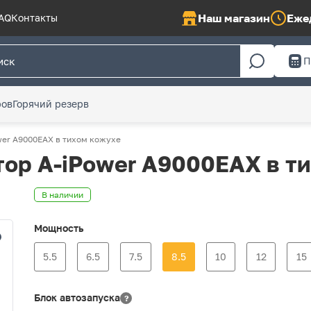
Наш магазин
Ежед
AQ
Контакты
П
ров
Горячий резерв
wer A9000EAX в тихом кожухе
ор A-iPower A9000EAX в т
В наличии
Мощность
5.5
6.5
7.5
8.5
10
12
15
Блок автозапуска
?