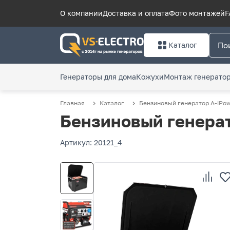
О компании
Доставка и оплата
Фото монтажей
F
Каталог
Генераторы для дома
Кожухи
Монтаж генерато
Главная
Каталог
Бензиновый генератор A-iPo
Бензиновый генерат
Артикул: 20121_4