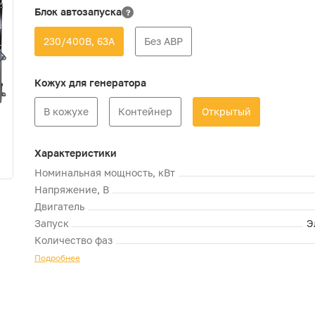
Блок автозапуска
?
230/400В, 63А
Без АВР
Кожух для генератора
В кожухе
Контейнер
Открытый
Характеристики
Номинальная мощность, кВт
Напряжение, В
Двигатель
Запуск
Э
Количество фаз
Подробнее