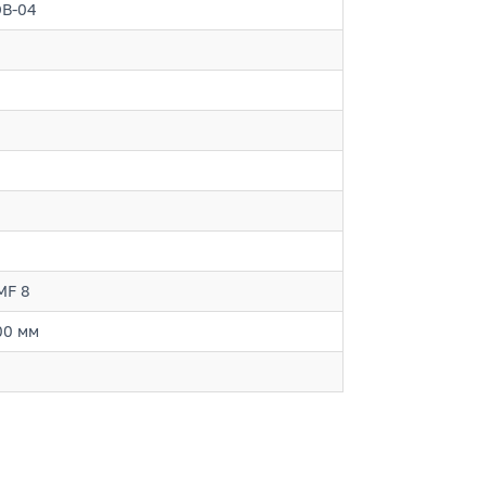
DB-04
MF 8
00 мм