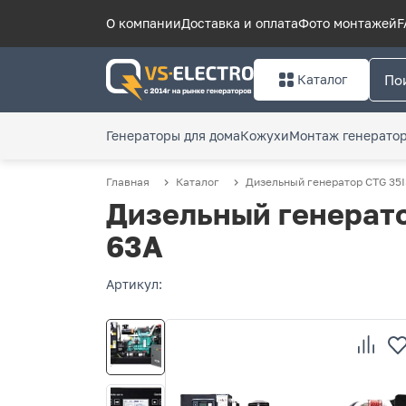
О компании
Доставка и оплата
Фото монтажей
F
Каталог
Генераторы для дома
Кожухи
Монтаж генерато
Главная
Каталог
Дизельный генератор CTG 35I
Дизельный генерато
63А
Артикул: