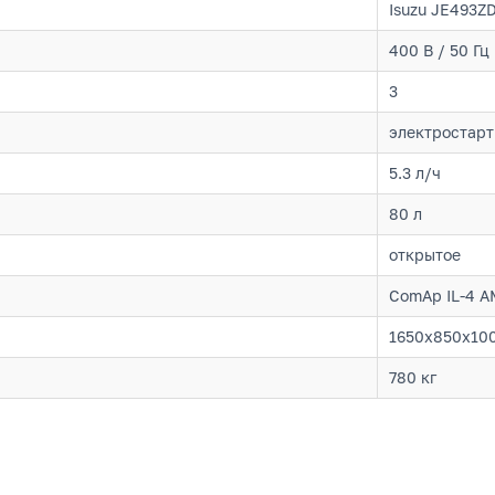
Isuzu JE493Z
400 В / 50 Гц
3
электростарт
5.3 л/ч
80 л
открытое
ComAp IL-4 A
1650x850x10
780 кг