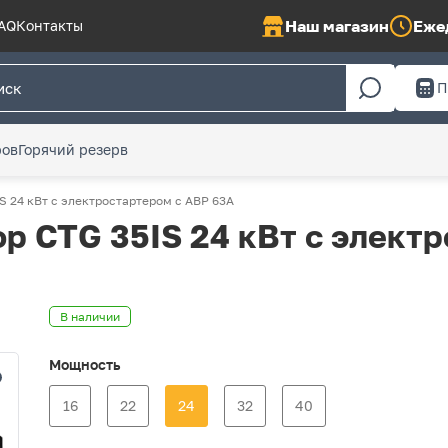
Наш магазин
Ежед
AQ
Контакты
П
ров
Горячий резерв
S 24 кВт с электростартером с АВР 63А
р CTG 35IS 24 кВт с элект
В наличии
Мощность
16
22
24
32
40