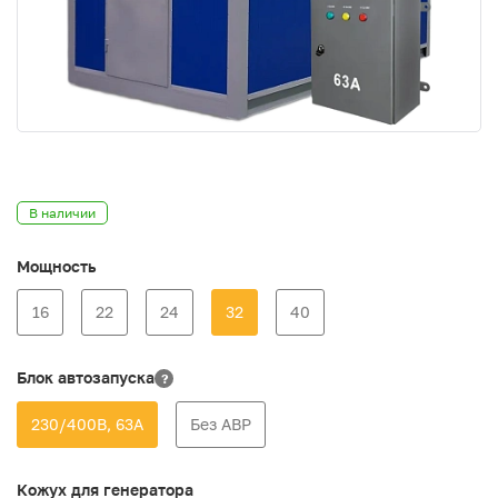
В наличии
Мощность
16
22
24
32
40
Блок автозапуска
?
230/400В, 63А
Без АВР
Кожух для генератора