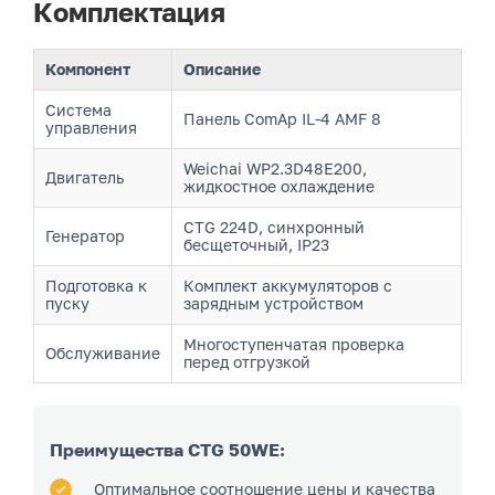
Комплектация
Компонент
Описание
Система
Панель ComAp IL-4 AMF 8
управления
Weichai WP2.3D48E200,
Двигатель
жидкостное охлаждение
CTG 224D, синхронный
Генератор
бесщеточный, IP23
Подготовка к
Комплект аккумуляторов с
пуску
зарядным устройством
Многоступенчатая проверка
Обслуживание
перед отгрузкой
Преимущества CTG 50WE:
Оптимальное соотношение цены и качества