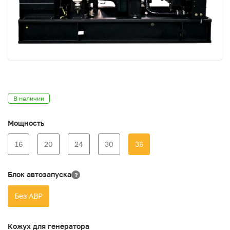
В наличии
Мощность
16
20
24
30
36
Блок автозапуска
?
Без АВР
Кожух для генератора