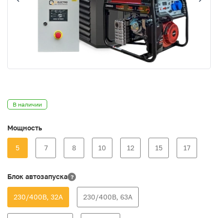
В наличии
Мощность
5
7
8
10
12
15
17
Блок автозапуска
?
230/400В, 32А
230/400В, 63А