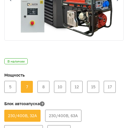
В наличии
Мощность
5
7
8
10
12
15
17
Блок автозапуска
?
230/400В, 32А
230/400В, 63А