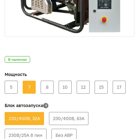
В наличии
Мощность
5
7
8
10
12
15
17
Блок автозапуска
?
230/400В, 32А
230/400В, 63А
230В/25А 8 пин
Без АВР