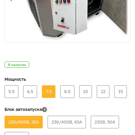
В наличии
Мощность
5.5
6.5
7.5
8.5
10
12
15
Блок автозапуска
?
230/400В, 32А
230/400В, 63А
230В, 50А